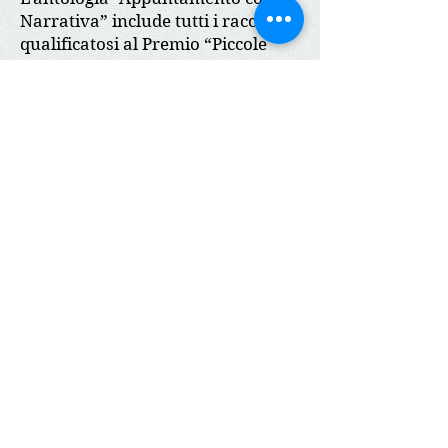
Narrativa” include tutti i racconti
qualificatosi al Premio “Piccole
Storie 2021”.
1o Classificato: Caldarola Daniele
Pio - Vero come un presepio
2o Classificato: Arpino Onofrio -
Trittico nero
3o Classificato: Pegoretti Bruno -
Insonnia.
Diploma d’Onore:
Aprile Antonio - La forza del
girotondo . Arpino Onofrio -Teatro
della memoria. Buonanno Ennio -
Burlino & L’albero strano.
Caldarola Daniele Pio - La grande
farsa. Campanella Lucia - Di tutte
le terre del mondo. Dessì Mauro -
Ottantotto ottentotti & Una donna,