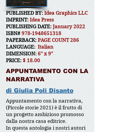
PUBLISHED BY:
Idea Graphics LLC
IMPRINT:
Idea Press
PUBLISHING DATE:
January 2022
ISBN#
978-1948651318
PAPERBACK:
PAGE COUNT 286
LANGUAGE:
Italian
DIMENSION:
6" x 9"
PRICE:
$ 18.00
APPUNTAMENTO CON LA
NARRATIVA
di Giulia Poli Disanto
Appuntamento con la narrativa,
(Piccole storie 2021) è il frutto di
un progetto ambizioso promosso
dalla nostra casa editrice.
In questa antologia i nostri autori